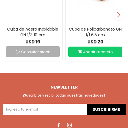
Cuba de Acero Inoxidable
Cuba de Policarbonato GN
GN 1/3 10 cm
1/1 6.5 cm
19
20
USD
USD
Consultar stock
NEWSLETTER
¡Suscribite y recibí todas nuestras novedades!
SUSCRIBIRME

