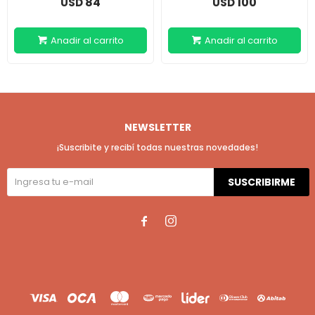
84
100
USD
USD
NEWSLETTER
¡Suscribite y recibí todas nuestras novedades!
SUSCRIBIRME

