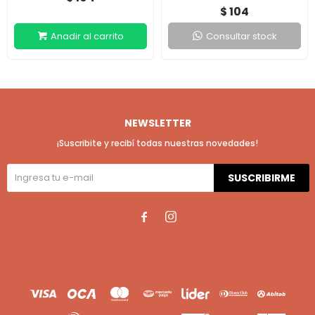
104
$
Consultar stock
NEWSLETTER
¡Suscribite y recibí todas nuestras novedades!
SUSCRIBIRME

