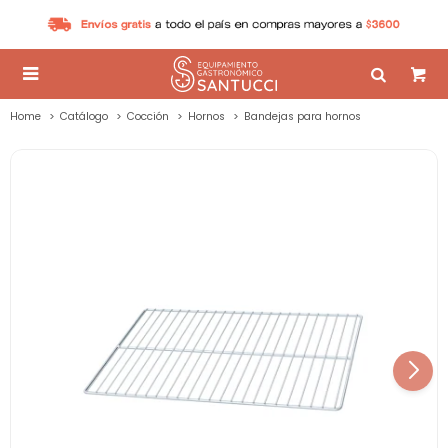

Home
Catálogo
Cocción
Hornos
Bandejas para hornos