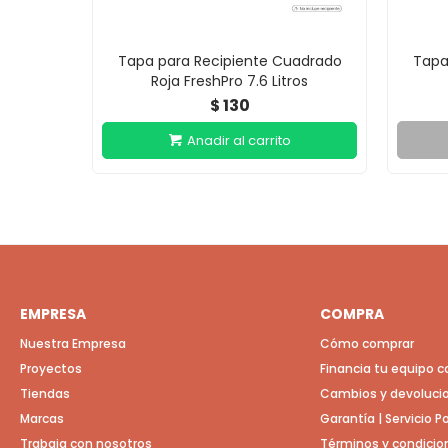
Tapa para Recipiente Cuadrado
Tapa
Roja FreshPro 7.6 Litros
130
$
EMPRESA
COMPRA
Nuestra Empresa
Cómo comprar
Proyectos
Financia tu equipo 
Tiendas
Cambios y devoluci
Marcas
Garantía | Servicio 
Trabaja con nosotros
Términos y condicio