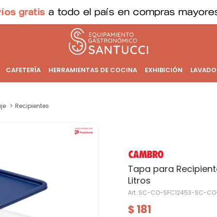
CAFETERÍA
HERRAMIENTAS DE COCINA
EXHIBICIÓN
LAVADO
je
Recipientes
Tapa para Recipiente
Litros
SC-CO-SFC12453-SC-CO
181
$