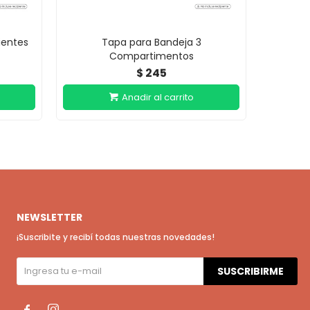
ientes
Tapa para Bandeja 3
Re
Compartimentos
P
245
$
NEWSLETTER
¡Suscribite y recibí todas nuestras novedades!
SUSCRIBIRME

