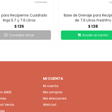
 para Recipiente Cuadrado
Base de Drenaje para Recip
Roja 5.7 y 7.6 Litros
de 7.6 Litros FreshPro
135
138
$
$
Consultar stock
MI CUENTA
Mi cuenta
con ANDE
Mis compras
ones
Mis direcciones
Post Venta
Wish List
nes