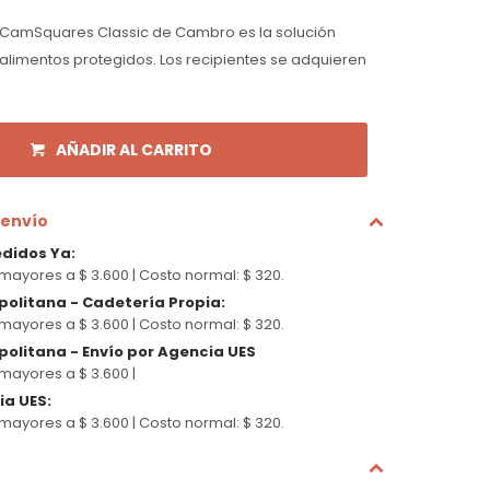
 CamSquares Classic de Cambro es la solución
alimentos protegidos. Los recipientes se adquieren
AÑADIR AL CARRITO
 envío
edidos Ya
:
mayores a $ 3.600 |
Costo normal: $ 320.
politana - Cadetería Propia
:
mayores a $ 3.600 |
Costo normal: $ 320.
olitana - Envío por Agencia UES
mayores a $ 3.600 |
cia UES
:
mayores a $ 3.600 |
Costo normal: $ 320.