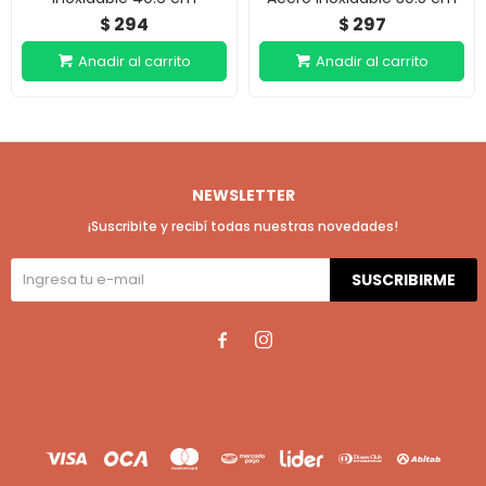
294
297
$
$
NEWSLETTER
¡Suscribite y recibí todas nuestras novedades!
SUSCRIBIRME

