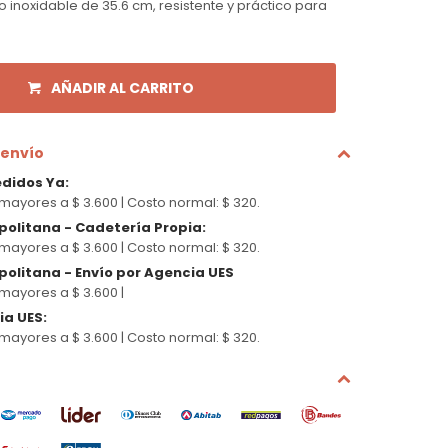
 inoxidable de 35.6 cm, resistente y práctico para
AÑADIR AL CARRITO
 envío
edidos Ya
:
mayores a $ 3.600 |
Costo normal: $ 320.
politana - Cadetería Propia
:
mayores a $ 3.600 |
Costo normal: $ 320.
olitana - Envío por Agencia UES
mayores a $ 3.600 |
cia UES
:
mayores a $ 3.600 |
Costo normal: $ 320.