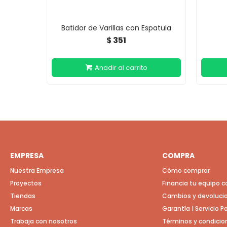
Batidor de Varillas con Espatula
351
$
EMPRESA
COMPRA
Nuestra Empresa
Cómo comprar
Proyectos
Financia tu equipo 
Tiendas
Cambios y devoluci
Marcas
Garantía | Servicio 
Trabaja con nosotros
Términos y condicio