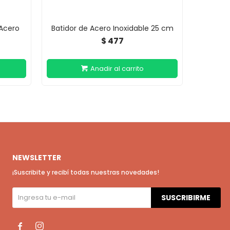
 Acero
Batidor de Acero Inoxidable 25 cm
477
$
NEWSLETTER
¡Suscribite y recibí todas nuestras novedades!
SUSCRIBIRME

