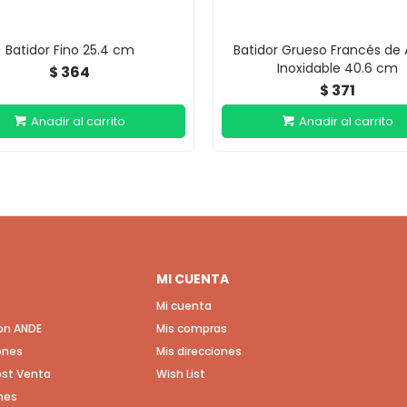
Batidor Fino 25.4 cm
Batidor Grueso Francés de
Inoxidable 40.6 cm
364
$
371
$
MI CUENTA
Mi cuenta
con ANDE
Mis compras
ones
Mis direcciones
Post Venta
Wish List
nes