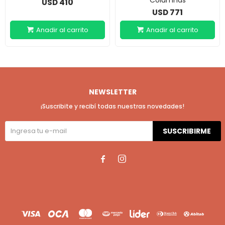
Columnas
410
USD
771
USD
NEWSLETTER
¡Suscribite y recibí todas nuestras novedades!
SUSCRIBIRME

