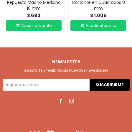
Repuesto Macho Mediano
Cortante en Cuadrados 8
10 mm
mm
683
1.005
$
$
NEWSLETTER
¡Suscribite y recibí todas nuestras novedades!
SUSCRIBIRME

