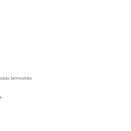
tradas, termostato
s.