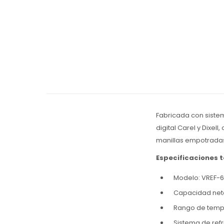
Fabricada con sistem
digital Carel y Dixel
manillas empotradas 
Especificaciones 
Modelo: VREF-
Capacidad neta:
Rango de tempe
Sistema de refr