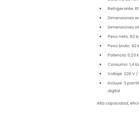
Refrigerante: R
Dimensiones ext
Dimensiones int
Peso neto: 82 k
Peso bruto: 92 
Potencia: 0,23 
Consumo: 1,4 k
Voltaje: 220 V /
Incluye: 3 parr
digital
Alta capacidad, efic