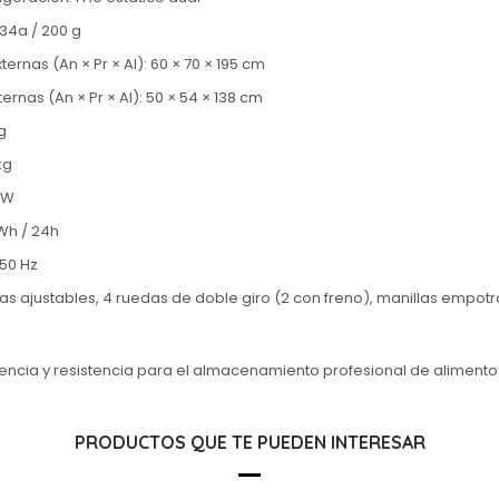
134a / 200 g
ernas (An × Pr × Al): 60 × 70 × 195 cm
ernas (An × Pr × Al): 50 × 54 × 138 cm
g
kg
kW
Wh / 24h
 50 Hz
illas ajustables, 4 ruedas de doble giro (2 con freno), manillas empo
iencia y resistencia para el almacenamiento profesional de alimento
PRODUCTOS QUE TE PUEDEN INTERESAR