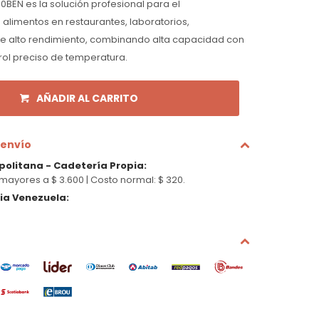
0BEN es la solución profesional para el
limentos en restaurantes, laboratorios,
e alto rendimiento, combinando alta capacidad con
trol preciso de temperatura.
AÑADIR AL CARRITO
 envío
politana - Cadetería Propia
:
mayores a $ 3.600 |
Costo normal: $ 320.
cia Venezuela
: