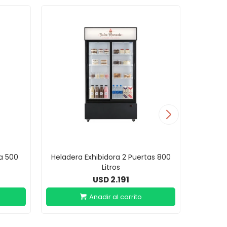
ta 500
Heladera Exhibidora 2 Puertas 800
Helade
Litros
2.191
USD