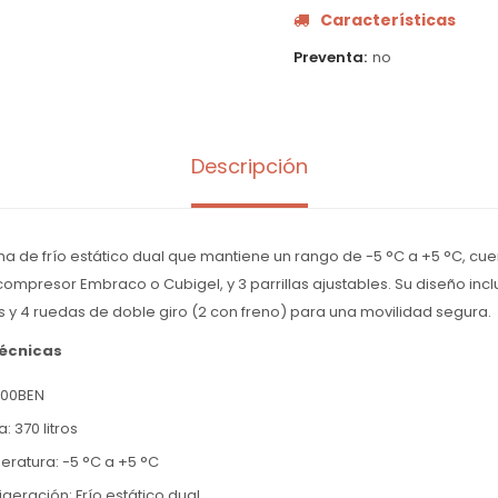
Características
Preventa
no
Descripción
a de frío estático dual que mantiene un rango de -5 °C a +5 °C, cu
l, compresor Embraco o Cubigel, y 3 parrillas ajustables. Su diseño inc
y 4 ruedas de doble giro (2 con freno) para una movilidad segura.
técnicas
600BEN
 370 litros
ratura: -5 °C a +5 °C
igeración: Frío estático dual