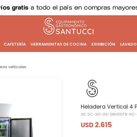
CAFETERÍA
HERRAMIENTAS DE COCINA
EXHIBICIÓN
LAVADO
ras verticales
Heladera Vertical 4 P
SC-XG-GX-GN1410TN-HC
2.615
USD