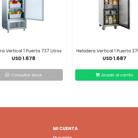
a Vertical 1 Puerta 737 Litros
Heladera Vertical 1 Puerta 37
1.678
1.687
USD
USD
Consultar stock
MI CUENTA
Mi cuenta