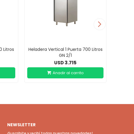
0 Litros
Heladera Vertical 1 Puerta 700 Litros
Helade
GN 2/1
3.715
USD
NEWSLETTER
¡Suscribite y recibí todas nuestras novedades!