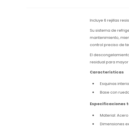
Incluye 6 rejillas r
Su sistema de refrig
mantenimiento, mient
control preciso de t
El descongelamiento
residual para mayor 
Características
Esquinas interi
Base con rueda
Especificaciones 
Material: Acero
Dimensiones ext