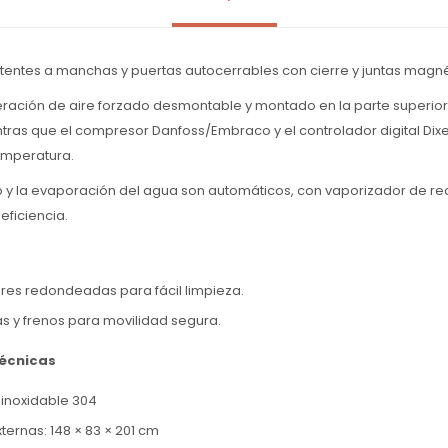
esistentes a manchas y puertas autocerrables con cierre y juntas magné
eración de aire forzado desmontable y montado en la parte superior f
ras que el compresor Danfoss/Embraco y el controlador digital Dixe
emperatura.
 y la evaporación del agua son automáticos, con vaporizador de re
eficiencia.
ores redondeadas para fácil limpieza.
s y frenos para movilidad segura.
técnicas
 inoxidable 304
ernas: 148 × 83 × 201 cm