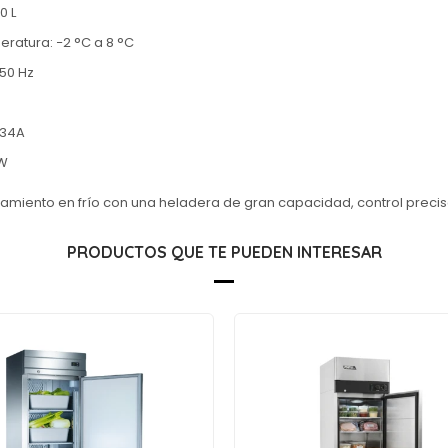
0 L
ratura: −2 °C a 8 °C
 50 Hz
134A
 W
amiento en frío con una heladera de gran capacidad, control preci
PRODUCTOS QUE TE PUEDEN INTERESAR