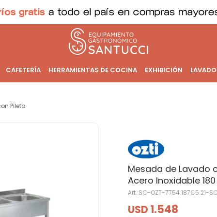
CAFETERÍA
HERRAMIENTAS DE COCINA
EXHIBICIÓN
LAVADO
n Pileta
Mesada de Lavado co
Acero Inoxidable 180
SC-OZT-7754.187C5.21-S
1.548
USD