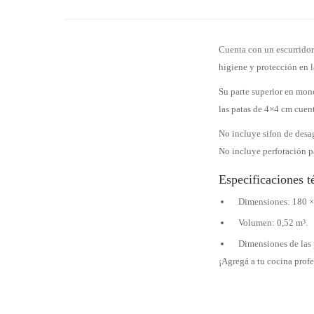
Cuenta con un escurridor
higiene y protección en l
Su parte superior en mono
las patas de 4×4 cm cuent
No incluye sifon de desa
No incluye perforación pa
Especificaciones t
Dimensiones: 180 ×
Volumen: 0,52 m³.
Dimensiones de las
¡Agregá a tu cocina profe