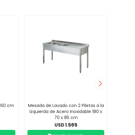
x 60 cm
Mesada de Lavado con 2 Piletas a la
Mesada d
Izquierda de Acero Inoxidable 180 x
derecha
70 x 85 cm
1.565
USD