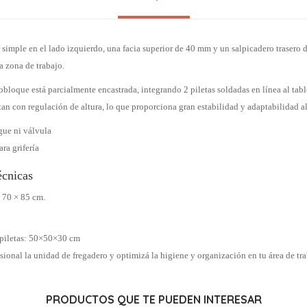
 simple en el lado izquierdo, una facia superior de 40 mm y un salpicadero trasero
a zona de trabajo.
bloque está parcialmente encastrada, integrando 2 piletas soldadas en línea al tab
an con regulación de altura, lo que proporciona gran estabilidad y adaptabilidad al
gue ni válvula
ra grifería
écnicas
 70 × 85 cm.
 piletas: 50×50×30 cm
sional la unidad de fregadero y optimizá la higiene y organización en tu área de tr
PRODUCTOS QUE TE PUEDEN INTERESAR