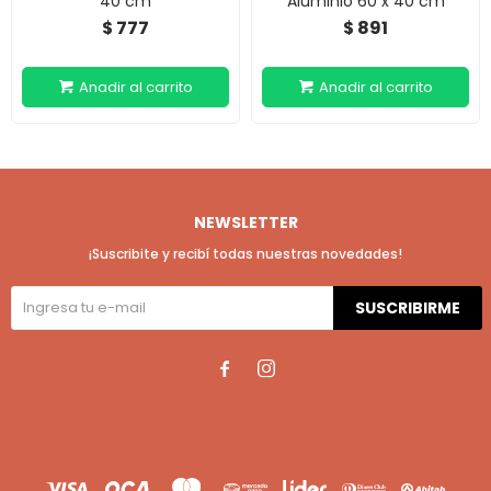
40 cm
Aluminio 60 x 40 cm
777
891
$
$
NEWSLETTER
¡Suscribite y recibí todas nuestras novedades!
SUSCRIBIRME

