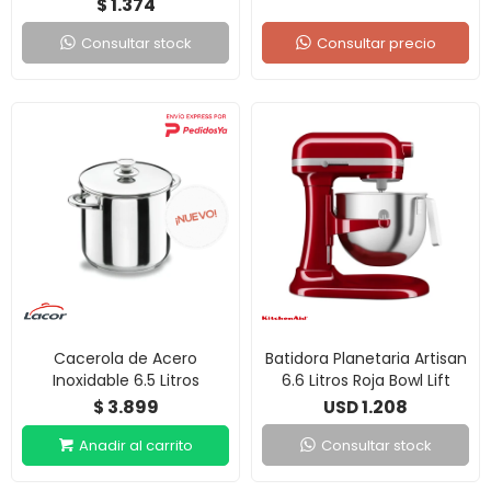
1.374
$
Consultar stock
Consultar precio
Cacerola de Acero
Batidora Planetaria Artisan
Inoxidable 6.5 Litros
6.6 Litros Roja Bowl Lift
3.899
1.208
$
USD
Consultar stock