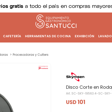
CAFETERÍA
HERRAMIENTAS DE COCINA
EXHIBICIÓN
LAVADO
doras
Procesadoras y Cutters
Disco Corte en Rod
SC-SKY-19563.4-SC-SKY-
101
USD