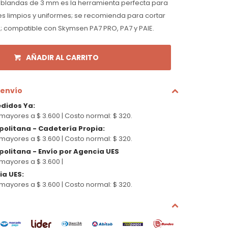
s blandas de 3 mm es la herramienta perfecta para
s limpios y uniformes; se recomienda para cortar
; compatible con Skymsen PA7 PRO, PA7 y PAIE.
AÑADIR AL CARRITO
 envío
edidos Ya
:
mayores a $ 3.600 |
Costo normal: $ 320.
politana - Cadetería Propia
:
mayores a $ 3.600 |
Costo normal: $ 320.
olitana - Envío por Agencia UES
mayores a $ 3.600 |
cia UES
:
mayores a $ 3.600 |
Costo normal: $ 320.