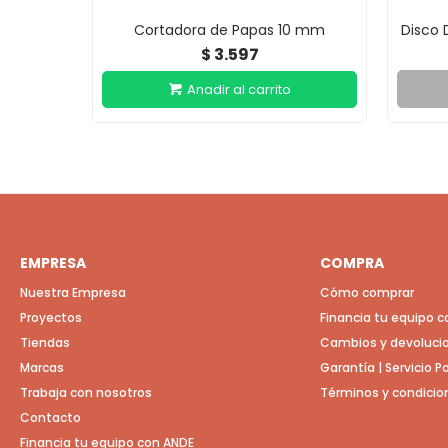
Cortadora de Papas 10 mm
Disco 
3.597
$
EMPRESA
COMPRA
Nuestra Empresa
Cómo comprar
Proyectos
Financia tu equipo 
Tiendas
Cambios y devoluci
Marcas
Garantía | Servicio 
Trabaja con nosotros
Términos y condicio
Contacto
Financia tu equipo con ANDE