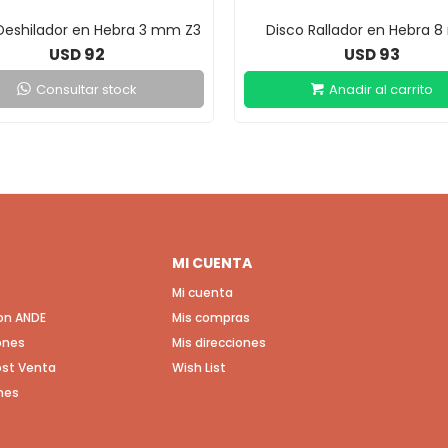
Deshilador en Hebra 3 mm Z3
Disco Rallador en Hebra 
92
93
USD
USD
Consultar stock
MI CUENTA
Mi cuenta
con ANDE
Mis compras
ones
Mis direcciones
Post Venta
Wish List
nes