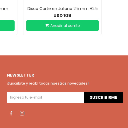
8 mm
Disco Corte en Juliana 2.5 mm H2.5
Disco
109
USD
NEWSLETTER
¡Suscribite y recibí todas nuestras novedades!
SUSCRIBIRME

