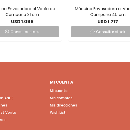
ina Envasadora al Vacío de
Máquina Envasadora al Vac
Campana 31 cm
Campana 40 cm
1.098
1.717
USD
USD
Consultar stock
Consultar stock
MI CUENTA
Mi cuenta
con ANDE
Mis compras
ones
Mis direcciones
Post Venta
Wish List
nes