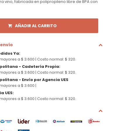
 vino, fabricada en polipropileno libre de BPA con
AÑADIR AL CARRITO
 envío
edidos Ya
:
mayores a $ 3.600 |
Costo normal: $ 320.
politana - Cadetería Propia
:
mayores a $ 3.600 |
Costo normal: $ 320.
olitana - Envío por Agencia UES
mayores a $ 3.600 |
cia UES
:
mayores a $ 3.600 |
Costo normal: $ 320.