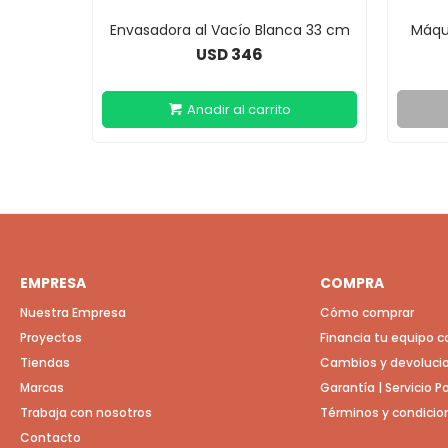
Envasadora al Vacío Blanca 33 cm
Máqu
346
USD
EMPRESA
COMPRA
Nuestra Empresa
Cómo comprar
Proyectos
Financia tu equipo 
Tiendas
Cambios y devoluci
Marcas
Garantía | Servicio 
Trabaja con nosotros
Términos y condicio
Contacto