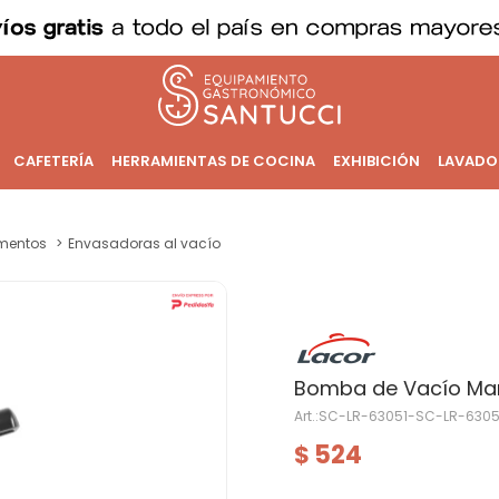
CAFETERÍA
HERRAMIENTAS DE COCINA
EXHIBICIÓN
LAVADO
imentos
Envasadoras al vacío
Bomba de Vacío Man
SC-LR-63051-SC-LR-6305
524
$