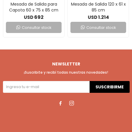
Mesada de Salida para
Mesada de Salida 120 x 61 x
Capota 60 x 75 x 85 cm
85 cm
692
1.214
USD
USD
Consultar stock
Consultar stock
NEWSLETTER
¡Suscribite y recibí todas nuestras novedades!
SUSCRIBIRME

