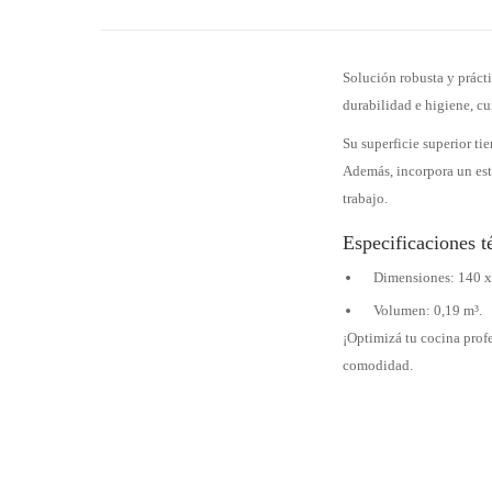
Solución robusta y prácti
durabilidad e higiene, cu
Su superficie superior ti
Además, incorpora un esta
trabajo.
Especificaciones t
Dimensiones: 140 x
Volumen: 0,19 m³.
¡Optimizá tu cocina profe
comodidad.