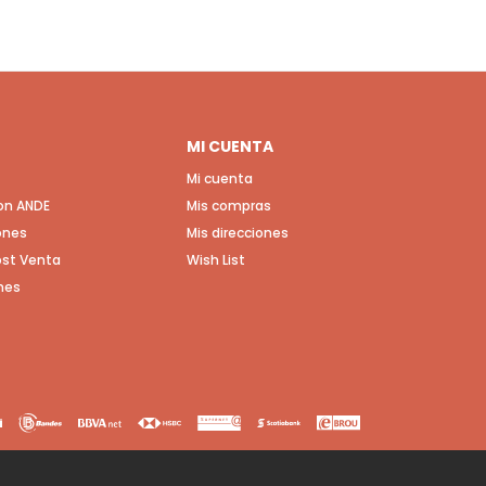
MI CUENTA
Mi cuenta
con ANDE
Mis compras
ones
Mis direcciones
Post Venta
Wish List
nes