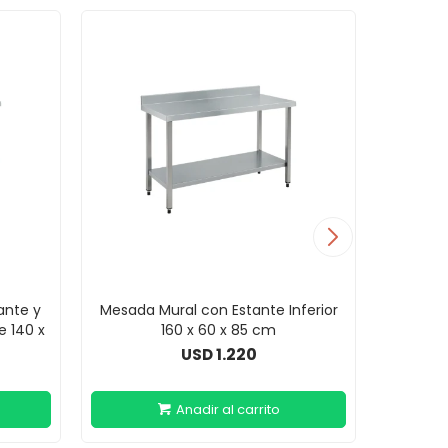
ante y
Mesada Mural con Estante Inferior
Mesada
e 140 x
160 x 60 x 85 cm
Respald
1.220
USD