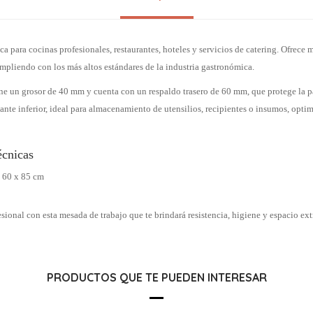
ca para cocinas profesionales, restaurantes, hoteles y servicios de catering. Ofrece 
mpliendo con los más altos estándares de la industria gastronómica.
ene un grosor de 40 mm y cuenta con un respaldo trasero de 60 mm, que protege la p
nte inferior, ideal para almacenamiento de utensilios, recipientes o insumos, opti
écnicas
 60 x 85 cm
sional con esta mesada de trabajo que te brindará resistencia, higiene y espacio extr
PRODUCTOS QUE TE PUEDEN INTERESAR