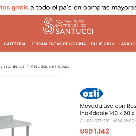
CAFETERÍA
HERRAMIENTAS DE COCINA
EXHIBICIÓN
LAVADO
y Estanterías
Mesadas de Trabajo
Mesada Lisa con Res
Inoxidable 140 x 60 
SC-OZT-7911.14060.81-SC
1.142
USD