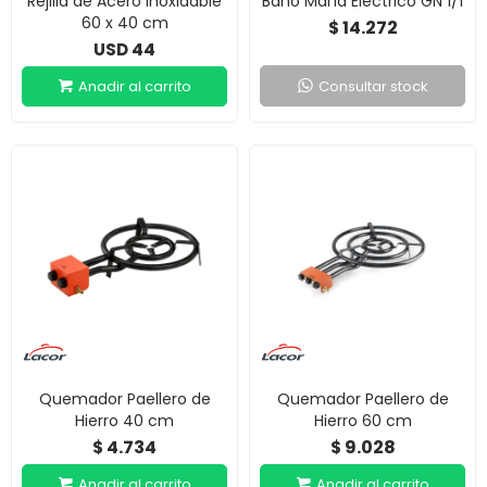
Rejilla de Acero Inoxidable
Baño María Eléctrico GN 1/1
60 x 40 cm
14.272
$
44
USD
Consultar stock
Quemador Paellero de
Quemador Paellero de
Hierro 40 cm
Hierro 60 cm
4.734
9.028
$
$