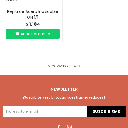
Rejilla de Acero Inoxidable
GN 1/1
1.184
$
MOSTRANDO
13
DE
13
NEWSLETTER
¡Suscribite y recibí todas nuestras novedades!
SUSCRIBIRME

