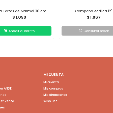
ta Tartas de Mármol 30 cm
Campana Acrílica 12"
1.050
1.067
$
$
Consultar stock
MI CUENTA
Mi cuenta
con ANDE
Mis compras
ones
Mis direcciones
Post Venta
Wish List
nes