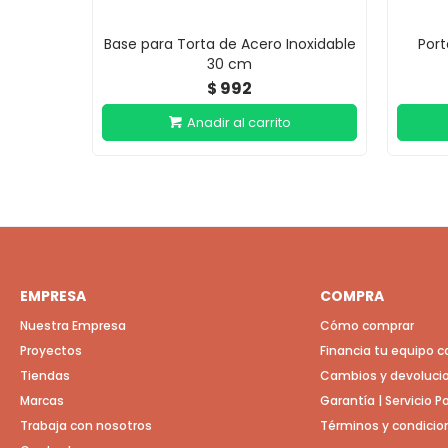
Base para Torta de Acero Inoxidable
Por
30 cm
992
$
EMPRESA
COMPRA
Nuestra Empresa
Cómo comprar
Proyectos
Financia tu equipo 
Tiendas
Cambios y devoluci
Marcas
Garantía | Servicio 
Trabaja con nosotros
Términos y condicio