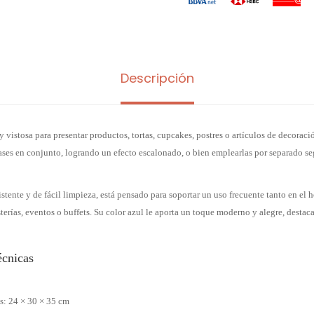
Descripción
y vistosa para presentar productos, tortas, cupcakes, postres o artículos de decorac
 bases en conjunto, logrando un efecto escalonado, o bien emplearlas por separado s
istente y de fácil limpieza, está pensado para soportar un uso frecuente tanto en el
erías, eventos o buffets. Su color azul le aporta un toque moderno y alegre, desta
écnicas
s: 24 × 30 × 35 cm