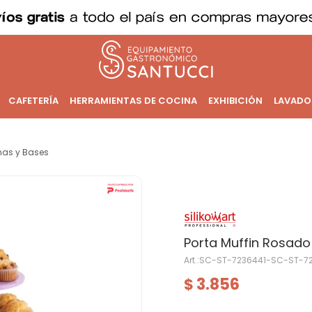
CAFETERÍA
HERRAMIENTAS DE COCINA
EXHIBICIÓN
LAVADO
as y Bases
Porta Muffin Rosado
SC-ST-7236441-SC-ST-7
3.856
$