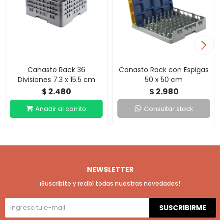
Canasto Rack 36
Canasto Rack con Espigas
Divisiones 7.3 x 15.5 cm
50 x 50 cm
2.480
2.980
$
$
Consultar stock
NEWSLETTER
¡Suscribite y recibí todas nuestras novedades!
SUSCRIBIRME