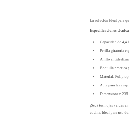
La solución ideal para q
Especificaciones técnica
Capacidad de 4,4 l
Perilla giratoria
Anillo antidesliza
Boquilla práctica 
Material: Poliprop
Apta para lavavaji
Dimensiones: 235
¡Secá tus hojas verdes en
cocina. Ideal para uso do