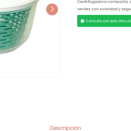
Centrifugadora compacta, e
verdes con suavidad y seguri
Consulta por este articu
Descripción