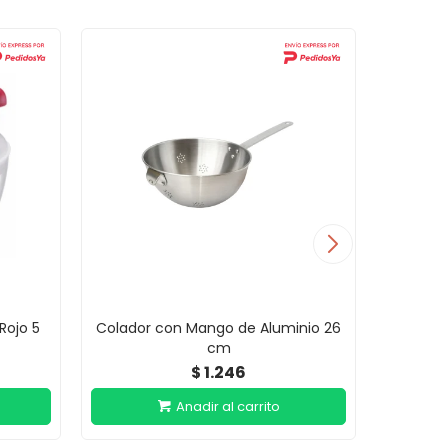
Rojo 5
Colador con Mango de Aluminio 26
Colador
cm
Ac
1.246
$