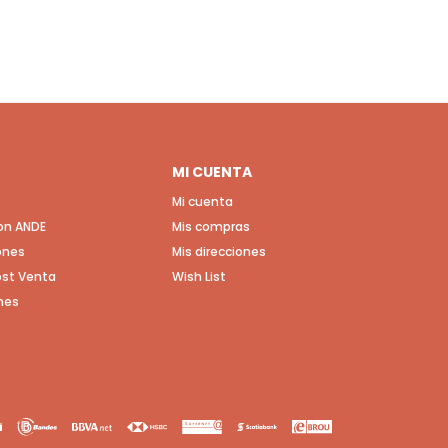
MI CUENTA
Mi cuenta
con ANDE
Mis compras
ones
Mis direcciones
Post Venta
Wish List
nes