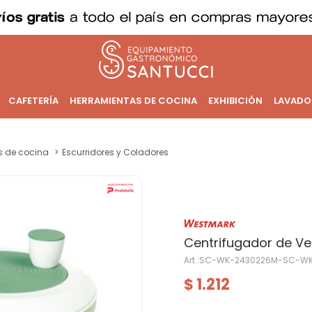
CAFETERÍA
HERRAMIENTAS DE COCINA
EXHIBICIÓN
LAVADO
os de cocina
Escurridores y Coladores
Centrifugador de Ver
SC-WK-2430226M-SC-WK
1.212
$