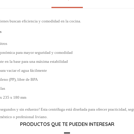
uienes buscan eficiencia y comodidad en la cocina.
s
itros
 ergonómica para mayor seguridad y comodidad
nte en la base para una máxima estabilidad
para vaciar el agua fácilmente
ileno (PP), libre de BPA
llas
 x 235 x 180 mm
 segundos y sin esfuerzo! Esta centrífuga está diseñada para ofrecer practicidad, seg
méstico o profesional liviano.
PRODUCTOS QUE TE PUEDEN INTERESAR