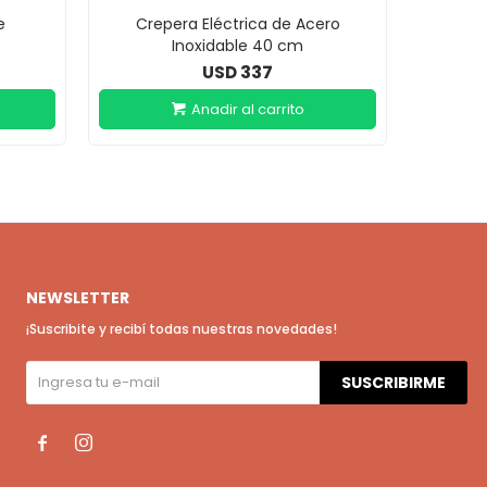
e
Crepera Eléctrica de Acero
Inoxidable 40 cm
337
USD
NEWSLETTER
¡Suscribite y recibí todas nuestras novedades!
SUSCRIBIRME

