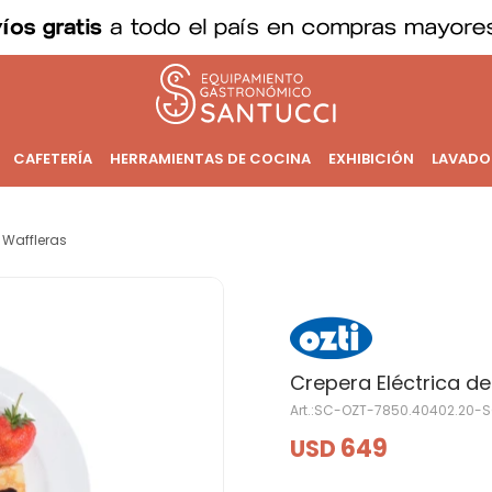
CAFETERÍA
HERRAMIENTAS DE COCINA
EXHIBICIÓN
LAVADO
 Waffleras
Crepera Eléctrica d
SC-OZT-7850.40402.20-
649
USD