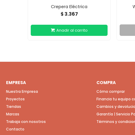
Crepera Eléctrica
W
3.367
$
EMPRESA
COMPRA
Nuestra Empresa
Cómo comprar
Proyectos
Financia tu equipo 
Tiendas
Cambios y devoluci
Marcas
Garantía | Servicio 
Trabaja con nosotros
Términos y condicio
Contacto