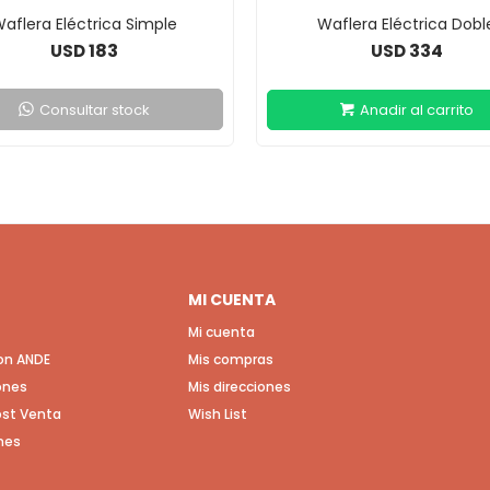
aflera Eléctrica Simple
Waflera Eléctrica Dobl
183
334
USD
USD
Consultar stock
MI CUENTA
Mi cuenta
con ANDE
Mis compras
ones
Mis direcciones
Post Venta
Wish List
nes