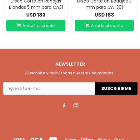
Disco Corte en Rodajas
Disco Corte en Rodajas 3
Blandas 5 mm para CA31
mm para CA-301
183
183
USD
USD
NEWSLETTER
¡Suscribite y recibí todas nuestras novedades!
SUSCRIBIRME

