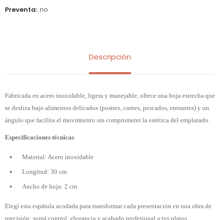
Preventa
no
Descripción
Fabricada en acero inoxidable, ligera y manejable, ofrece una hoja estrecha que
se desliza bajo alimentos delicados (postres, carnes, pescados, entrantes) y un
ángulo que facilita el movimiento sin comprometer la estética del emplatado.
Especificaciones técnicas
Material: Acero inoxidable
Longitud: 30 cm
Ancho de hoja: 2 cm
Elegí esta espátula acodada para transformar cada presentación en una obra de
precisión: sumá control, elegancia y acabado profesional a tus platos.