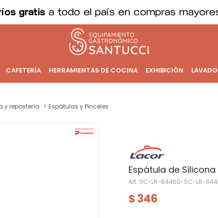
CAFETERÍA
HERRAMIENTAS DE COCINA
EXHIBICIÓN
LAVADO
a y repostería
Espátulas y Pinceles
Espátula de Silicon
SC-LR-64460-SC-LR-644
346
$