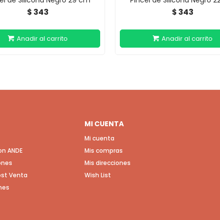
el de Silicona Negro 29 cm
Pincel de Silicona Negro 
343
343
$
$
MI CUENTA
Mi cuenta
con ANDE
Mis compras
ones
Mis direcciones
Post Venta
Wish List
nes