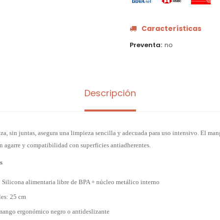
Características
Preventa
no
Descripción
eza, sin juntas, asegura una limpieza sencilla y adecuada para uso intensivo. El m
n agarre y compatibilidad con superficies antiadherentes.
s
: Silicona alimentaria libre de BPA + núcleo metálico interno
es: 25 cm
 mango ergonómico negro o antideslizante