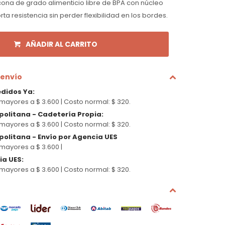
icona de grado alimenticio libre de BPA con núcleo
a resistencia sin perder flexibilidad en los bordes.
AÑADIR AL CARRITO
 envío
edidos Ya
:
mayores a $ 3.600 |
Costo normal: $ 320.
politana - Cadetería Propia
:
mayores a $ 3.600 |
Costo normal: $ 320.
olitana - Envío por Agencia UES
mayores a $ 3.600 |
cia UES
:
mayores a $ 3.600 |
Costo normal: $ 320.