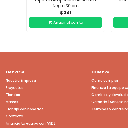
Espátula Raspadora de Bambú
Pinc
Negra 30 cm
341
$
EMPRESA
COMPRA
Nuestra Empresa
Cómo comprar
Proyectos
Financia tu equipo 
Tiendas
Cambios y devoluci
Marcas
Garantía | Servicio 
Trabaja con nosotros
Términos y condicio
Contacto
Financia tu equipo con ANDE