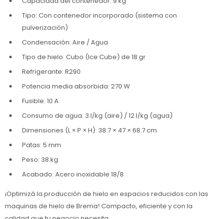
Capacidad del contenedor: 9 kg
Tipo: Con contenedor incorporado (sistema con
pulverización)
Condensación: Aire / Agua
Tipo de hielo: Cubo (Ice Cube) de 18 gr
Refrigerante: R290
Potencia media absorbida: 270 W
Fusible: 10 A
Consumo de agua: 3 l/kg (aire) / 12 l/kg (agua)
Dimensiones (L × P × H): 38.7 × 47 × 68.7 cm
Patas: 5 mm
Peso: 38 kg
Acabado: Acero inoxidable 18/8
¡Optimizá la producción de hielo en espacios reducidos con las
maquinas de hielo de Brema! Compacto, eficiente y con la
calidad que tu negocio necesita.