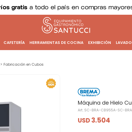
CAFETERÍA
HERRAMIENTAS DE COCINA
EXHIBICIÓN
LAVADO
Fabricación en Cubos
Máquina de Hielo Cu
SC-BRA-CB955A-SC-BR
3.504
USD