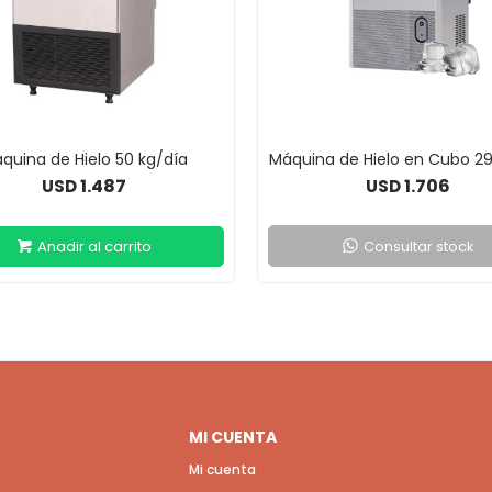
quina de Hielo 50 kg/día
Máquina de Hielo en Cubo 29
1.487
1.706
USD
USD
Consultar stock
MI CUENTA
Mi cuenta