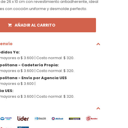
e 26 x 10 cm con revestimiento antiadherente, ideal
es con cocción uniforme y desmolde perfecto.
AÑADIR AL CARRITO
 envío
edidos Ya
:
mayores a $ 3.600 |
Costo normal: $ 320.
politana - Cadetería Propia
:
mayores a $ 3.600 |
Costo normal: $ 320.
olitana - Envío por Agencia UES
mayores a $ 3.600 |
cia UES
:
mayores a $ 3.600 |
Costo normal: $ 320.