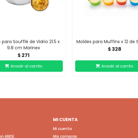
para Soufflé de Vidrio 21.5 x
Moldes para Muffins x 12 de S
9.8 cm Marinex
328
$
271
$
MI CUENTA
Mi cuenta
con ANDE
Mis compras