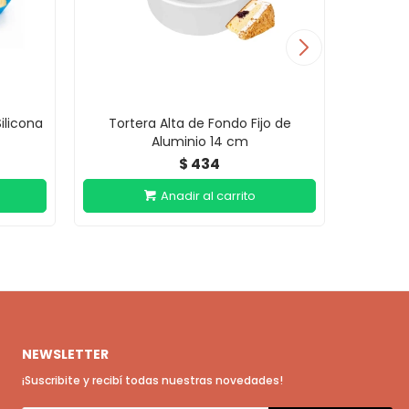
ilicona
Tortera Alta de Fondo Fijo de
Mol
Aluminio 14 cm
A
434
$
NEWSLETTER
¡Suscribite y recibí todas nuestras novedades!