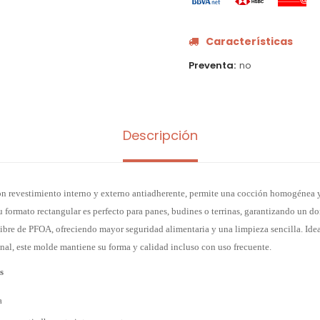
Características
Preventa
no
Descripción
n revestimiento interno y externo antiadherente, permite una cocción homogénea y 
u formato rectangular es perfecto para panes, budines o terrinas, garantizando un d
ibre de PFOA, ofreciendo mayor seguridad alimentaria y una limpieza sencilla. Idea
al, este molde mantiene su forma y calidad incluso con uso frecuente.
s
a