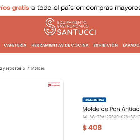
CAFETERÍA
HERRAMIENTAS DE COCINA
EXHIBICIÓN
LAVADO
a y repostería
Moldes
Molde de Pan Antiadh
SC-TRA-20069-026-SC-
408
$