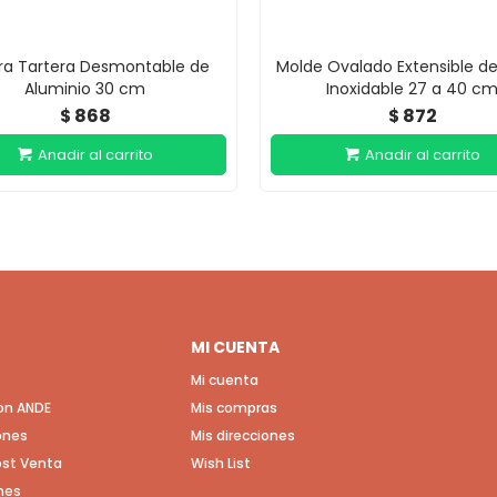
era Tartera Desmontable de
Molde Ovalado Extensible d
Aluminio 30 cm
Inoxidable 27 a 40 c
868
872
$
$
MI CUENTA
Mi cuenta
con ANDE
Mis compras
ones
Mis direcciones
Post Venta
Wish List
nes