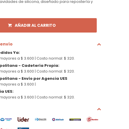
avidades de silicona, diseñado para repostería y
AÑADIR AL CARRITO
 envío
edidos Ya
:
mayores a $ 3.600 |
Costo normal: $ 320.
politana - Cadetería Propia
:
mayores a $ 3.600 |
Costo normal: $ 320.
olitana - Envío por Agencia UES
mayores a $ 3.600 |
cia UES
:
mayores a $ 3.600 |
Costo normal: $ 320.