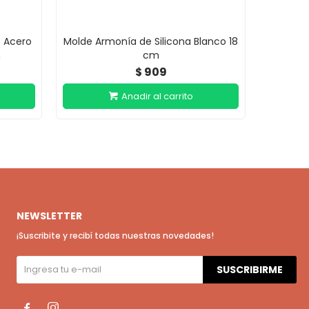
e Acero
Molde Armonía de Silicona Blanco 18
Molde Vo
m
cm
909
$
NEWSLETTER
¡Suscribite y recibí todas nuestras novedades!
SUSCRIBIRME

