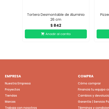
Tortera Desmontable de Aluminio
Pizz
26 cm
842
$
EMPRESA
COMPRA
Nuestra Empresa
Cómo comprar
Proyectos
Financia tu equipo 
Tiendas
Cambios y devoluci
Marcas
Garantía | Servicio 
Trabaja con nosotros
Términos y condicio