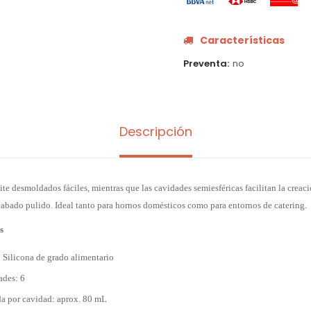
Características
Preventa
no
Descripción
ite desmoldados fáciles, mientras que las cavidades semiesféricas facilitan la creac
cabado pulido. Ideal tanto para hornos domésticos como para entornos de catering.
s
: Silicona de grado alimentario
ades: 6
a por cavidad: aprox. 80 mL