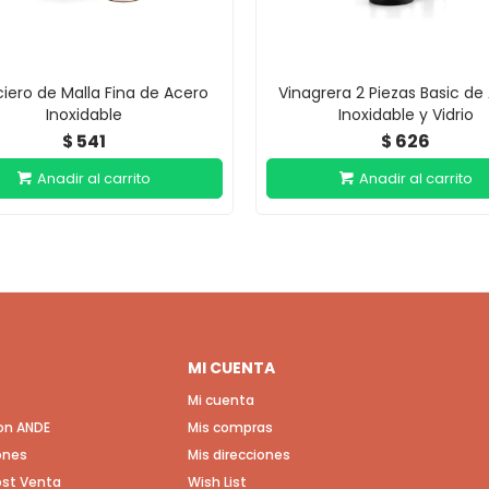
iero de Malla Fina de Acero
Vinagrera 2 Piezas Basic de
Inoxidable
Inoxidable y Vidrio
541
626
$
$
MI CUENTA
Mi cuenta
con ANDE
Mis compras
ones
Mis direcciones
Post Venta
Wish List