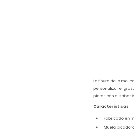
La finura de la moli
personalizar el gros
platos con el sabor 
Características
Fabricado en m
Muela picadora