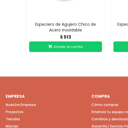
Especiero de Agujero Chico de
Espec
Acero Inoxidable
513
$
EMPRESA
COMPRA
Nuestra Empresa
Cómo comprar
Proyectos
Financia tu equipo 
Tiendas
Cambios y devoluci
Marcas
Garantía | Servicio 