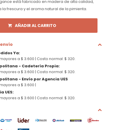
Elegance está fabricado en madera de alta calidad,
a frescura y el aroma natural de la pimienta.
AÑADIR AL CARRITO
 envío
edidos Ya
:
mayores a $ 3.600 |
Costo normal: $ 320.
politana - Cadetería Propia
:
mayores a $ 3.600 |
Costo normal: $ 320.
olitana - Envío por Agencia UES
mayores a $ 3.600 |
cia UES
:
mayores a $ 3.600 |
Costo normal: $ 320.