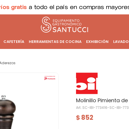
CAFETERÍA
HERRAMIENTAS DE COCINA
EXHIBICIÓN
LAVADO
Aderezos
Molinillo Pimienta d
SC-IBI-773416-SC-IBI-773
852
$