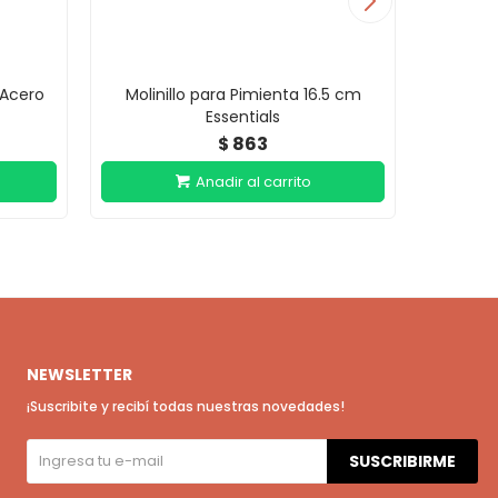
 Acero
Molinillo para Pimienta 16.5 cm
Pulve
Essentials
863
$
NEWSLETTER
¡Suscribite y recibí todas nuestras novedades!
SUSCRIBIRME