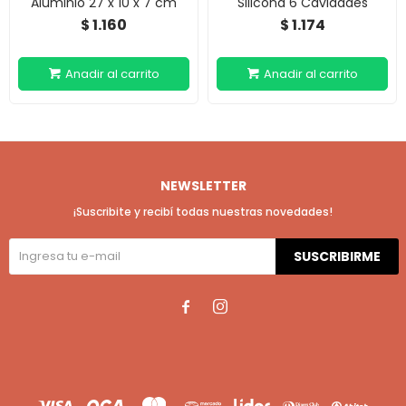
Aluminio 27 x 10 x 7 cm
Silicona 6 Cavidades
1.160
1.174
$
$
NEWSLETTER
¡Suscribite y recibí todas nuestras novedades!
SUSCRIBIRME

