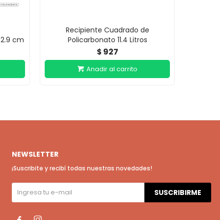
Recipiente Cuadrado de
Tapa Ríg
 2.9 cm
Policarbonato 11.4 Litros
927
$
NEWSLETTER
¡Suscribite y recibí todas nuestras novedades!
SUSCRIBIRME

