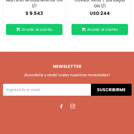
1/1
GN 1/1
9.543
244
$
USD
NEWSLETTER
¡Suscribite y recibí todas nuestras novedades!
SUSCRIBIRME

