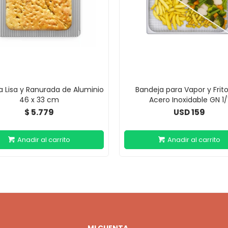
a Lisa y Ranurada de Aluminio
Bandeja para Vapor y Frit
46 x 33 cm
Acero Inoxidable GN 1/
5.779
159
$
USD