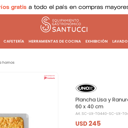
CAFETERÍA
HERRAMIENTAS DE COCINA
EXHIBICIÓN
LAVADO
a hornos
Plancha Lisa y Ranu
60 x 40 cm
SC-UX-TG440-SC-UX-TG
245
USD