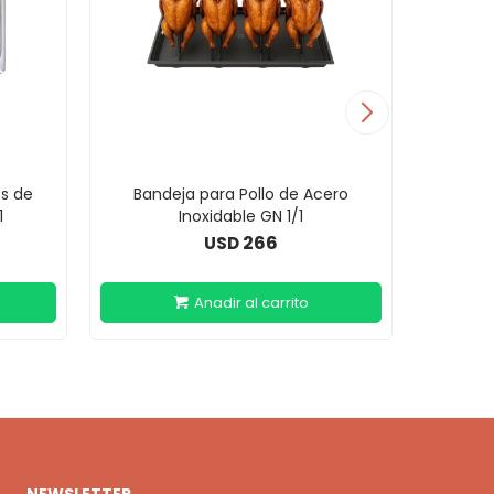
os de
Bandeja para Pollo de Acero
Soporte 
1
Inoxidable GN 1/1
266
USD