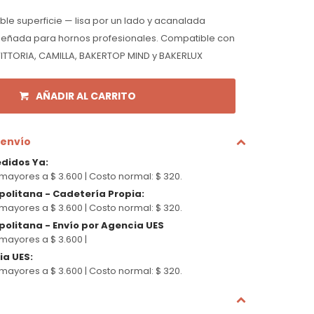
le superficie — lisa por un lado y acanalada
diseñada para hornos profesionales. Compatible con
ITTORIA, CAMILLA, BAKERTOP MIND y BAKERLUX
AÑADIR AL CARRITO
 envío
edidos Ya
:
mayores a $ 3.600 |
Costo normal: $ 320.
politana - Cadetería Propia
:
mayores a $ 3.600 |
Costo normal: $ 320.
olitana - Envío por Agencia UES
mayores a $ 3.600 |
cia UES
:
mayores a $ 3.600 |
Costo normal: $ 320.