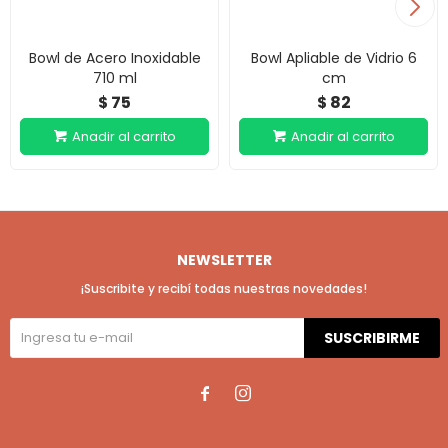
Bowl de Acero Inoxidable
Bowl Apliable de Vidrio 6
710 ml
cm
75
82
$
$
NEWSLETTER
¡Suscribite y recibí todas nuestras novedades!
SUSCRIBIRME

