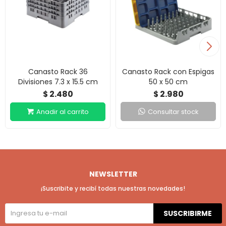
Canasto Rack 36
Canasto Rack con Espigas
Divisiones 7.3 x 15.5 cm
50 x 50 cm
2.480
2.980
$
$
Consultar stock
NEWSLETTER
¡Suscribite y recibí todas nuestras novedades!
SUSCRIBIRME