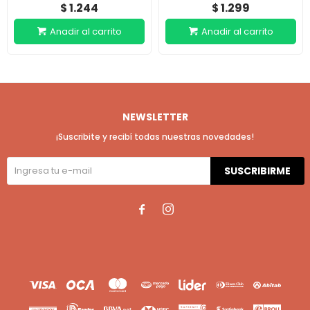
1.244
1.299
$
$
NEWSLETTER
¡Suscribite y recibí todas nuestras novedades!
SUSCRIBIRME

