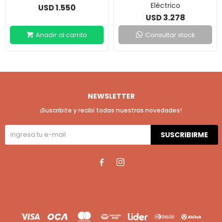
Eléctrico
1.550
USD
3.278
USD
Consultar stock
NEWSLETTER
¡Suscribite y recibí todas nuestras novedades!
SUSCRIBIRME

