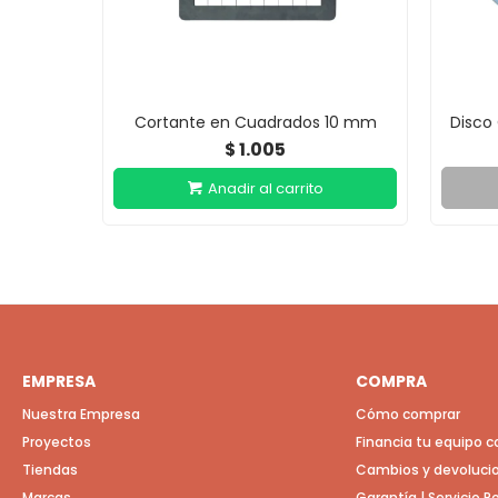
Cortante en Cuadrados 10 mm
Disco
1.005
$
EMPRESA
COMPRA
Nuestra Empresa
Cómo comprar
Proyectos
Financia tu equipo 
Tiendas
Cambios y devoluci
Marcas
Garantía | Servicio 