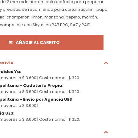
s de 2 mm es la herramienta perfecta para preparar
y precisas; se recomienda para cortar zucchini, papa,
llo, champiñón, limón, manzana, pepino, morrón,
 compatible con Skymsen PA7 PRO, PA7 y PAIE.
AÑADIR AL CARRITO
 envío
edidos Ya
:
mayores a $ 3.600 |
Costo normal: $ 320.
politana - Cadetería Propia
:
mayores a $ 3.600 |
Costo normal: $ 320.
olitana - Envío por Agencia UES
mayores a $ 3.600 |
cia UES
:
mayores a $ 3.600 |
Costo normal: $ 320.