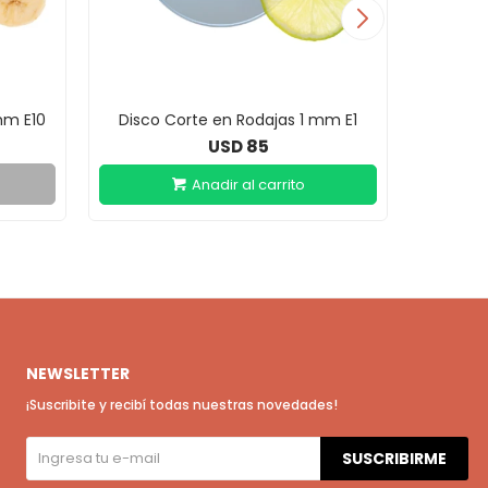
mm E10
Disco Corte en Rodajas 1 mm E1
Cor
85
USD
NEWSLETTER
¡Suscribite y recibí todas nuestras novedades!
SUSCRIBIRME