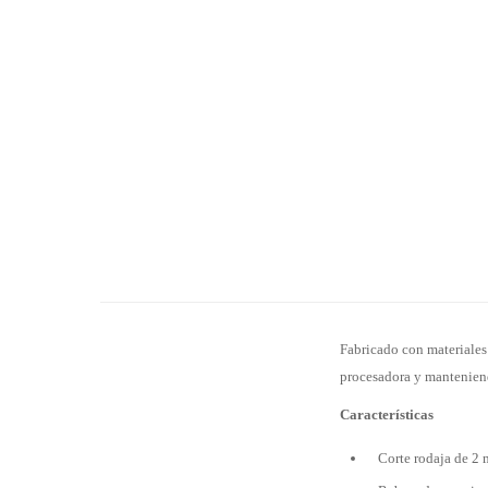
Fabricado con materiales 
procesadora y manteniend
Características
Corte rodaja de 2