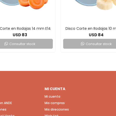
 Corte en Rodajas 14 mm E14
Disco Corte en Rodajas 10 
83
84
USD
USD
Consultar stock
Consultar stock
MI CUENTA
Mi cuenta
con ANDE
Mis compras
ones
Mis direcciones
Post Venta
Wish List