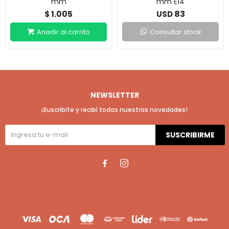
mm
mm E14
1.005
83
$
USD
Consultar stock
NEWSLETTER
¡Suscribite y recibí todas nuestras novedades!
SUSCRIBIRME

