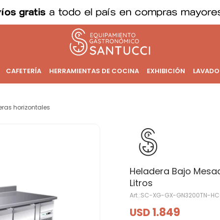
CAFETERÍA
HERRAMIENTAS DE COCINA
EXHIBICIÓN
LAVADO
ras horizontales
Heladera Bajo Mesad
Litros
SC-XG-GX-GN3200TN-HC
1.849
USD