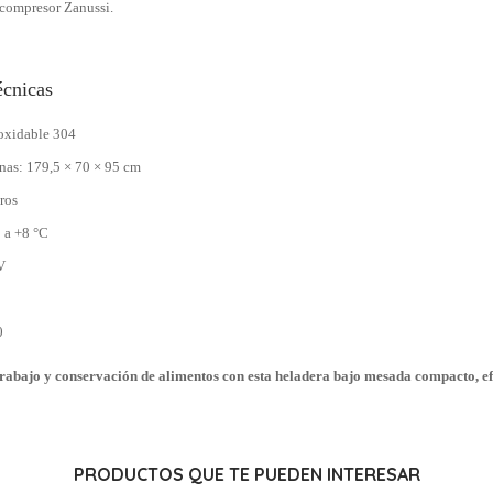
 compresor Zanussi.
écnicas
noxidable 304
nas: 179,5 × 70 × 95 cm
ros
 a +8 °C
V
0
trabajo y conservación de alimentos con esta heladera bajo mesada compacto, ef
PRODUCTOS QUE TE PUEDEN INTERESAR