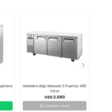
opinera
Heladera Bajo Mesada 3 Puertas 480
Helader
Litros
3 P
2.080
USD
Consultar stock