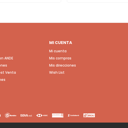
MI CUENTA
Mi cuenta
con ANDE
Mis compras
ones
Mis direcciones
Post Venta
Wish List
nes