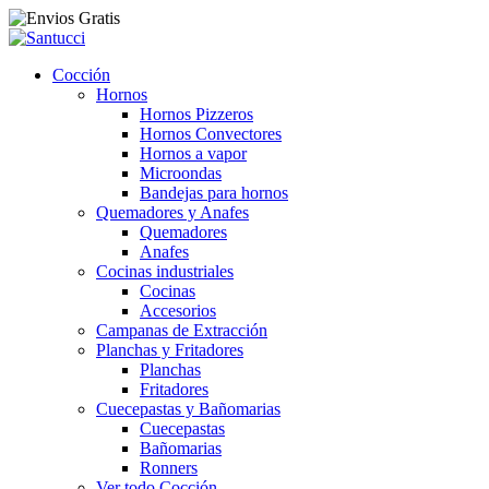
Cocción
Hornos
Hornos Pizzeros
Hornos Convectores
Hornos a vapor
Microondas
Bandejas para hornos
Quemadores y Anafes
Quemadores
Anafes
Cocinas industriales
Cocinas
Accesorios
Campanas de Extracción
Planchas y Fritadores
Planchas
Fritadores
Cuecepastas y Bañomarias
Cuecepastas
Bañomarias
Ronners
Ver todo Cocción