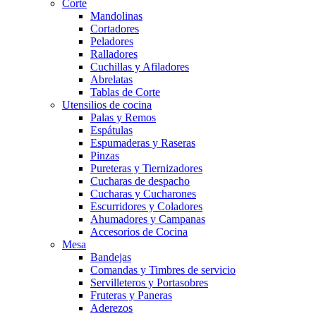
Corte
Mandolinas
Cortadores
Peladores
Ralladores
Cuchillas y Afiladores
Abrelatas
Tablas de Corte
Utensilios de cocina
Palas y Remos
Espátulas
Espumaderas y Raseras
Pinzas
Pureteras y Tiernizadores
Cucharas de despacho
Cucharas y Cucharones
Escurridores y Coladores
Ahumadores y Campanas
Accesorios de Cocina
Mesa
Bandejas
Comandas y Timbres de servicio
Servilleteros y Portasobres
Fruteras y Paneras
Aderezos