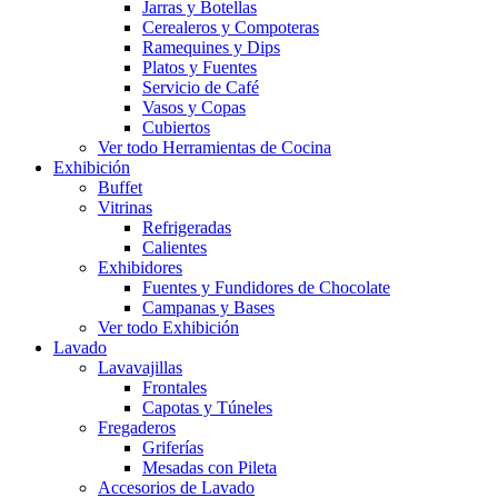
Jarras y Botellas
Cerealeros y Compoteras
Ramequines y Dips
Platos y Fuentes
Servicio de Café
Vasos y Copas
Cubiertos
Ver todo Herramientas de Cocina
Exhibición
Buffet
Vitrinas
Refrigeradas
Calientes
Exhibidores
Fuentes y Fundidores de Chocolate
Campanas y Bases
Ver todo Exhibición
Lavado
Lavavajillas
Frontales
Capotas y Túneles
Fregaderos
Griferías
Mesadas con Pileta
Accesorios de Lavado