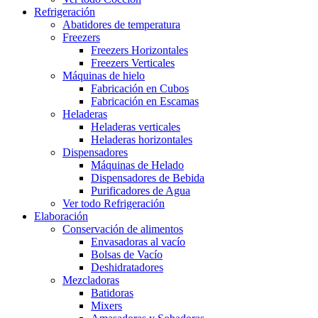
Refrigeración
Abatidores de temperatura
Freezers
Freezers Horizontales
Freezers Verticales
Máquinas de hielo
Fabricación en Cubos
Fabricación en Escamas
Heladeras
Heladeras verticales
Heladeras horizontales
Dispensadores
Máquinas de Helado
Dispensadores de Bebida
Purificadores de Agua
Ver todo Refrigeración
Elaboración
Conservación de alimentos
Envasadoras al vacío
Bolsas de Vacío
Deshidratadores
Mezcladoras
Batidoras
Mixers