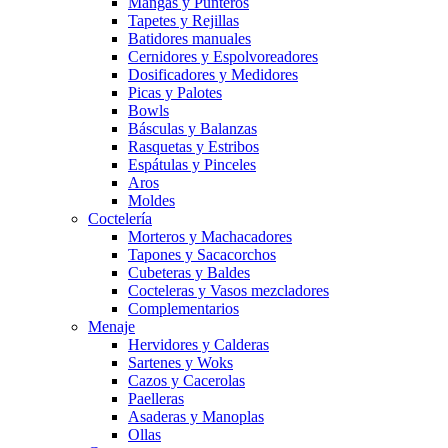
Mangas y Punteros
Tapetes y Rejillas
Batidores manuales
Cernidores y Espolvoreadores
Dosificadores y Medidores
Picas y Palotes
Bowls
Básculas y Balanzas
Rasquetas y Estribos
Espátulas y Pinceles
Aros
Moldes
Coctelería
Morteros y Machacadores
Tapones y Sacacorchos
Cubeteras y Baldes
Cocteleras y Vasos mezcladores
Complementarios
Menaje
Hervidores y Calderas
Sartenes y Woks
Cazos y Cacerolas
Paelleras
Asaderas y Manoplas
Ollas