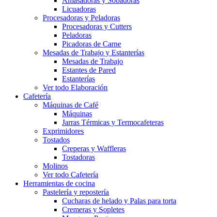
Amasadoras y Sobadoras
Licuadoras
Procesadoras y Peladoras
Procesadoras y Cutters
Peladoras
Picadoras de Carne
Mesadas de Trabajo y Estanterías
Mesadas de Trabajo
Estantes de Pared
Estanterías
Ver todo Elaboración
Cafetería
Máquinas de Café
Máquinas
Jarras Térmicas y Termocafeteras
Exprimidores
Tostados
Creperas y Waffleras
Tostadoras
Molinos
Ver todo Cafetería
Herramientas de cocina
Pastelería y repostería
Cucharas de helado y Palas para torta
Cremeras y Sopletes