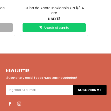
 de
Cuba de Acero Inoxidable GN 1/3 4
Cuba de 
cm
12
USD
NEWSLETTER
¡Suscribite y recibí todas nuestras novedades!
SUSCRIBIRME

