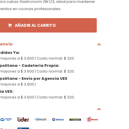
ara cubas Gastronorm GN 1/3, ideal para mantener
imentos en cocinas profesionales.
AÑADIR AL CARRITO
 envío
edidos Ya
:
mayores a $ 3.600 |
Costo normal: $ 320.
politana - Cadetería Propia
:
mayores a $ 3.600 |
Costo normal: $ 320.
olitana - Envío por Agencia UES
mayores a $ 3.600 |
cia UES
:
mayores a $ 3.600 |
Costo normal: $ 320.