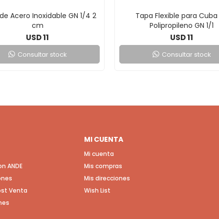
de Acero Inoxidable GN 1/4 2
Tapa Flexible para Cuba
cm
Polipropileno GN 1/1
11
11
USD
USD
Consultar stock
Consultar stock
MI CUENTA
Mi cuenta
con ANDE
Mis compras
ones
Mis direcciones
Post Venta
Wish List
nes