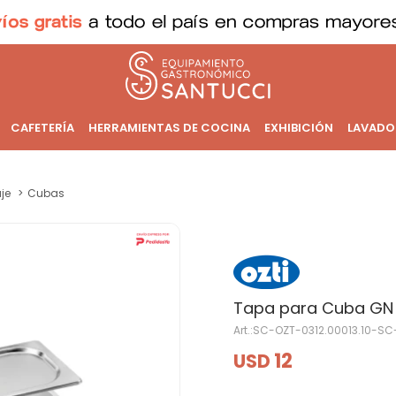
CAFETERÍA
HERRAMIENTAS DE COCINA
EXHIBICIÓN
LAVADO
je
Cubas
Tapa para Cuba GN 1
SC-OZT-0312.00013.10-SC
12
USD