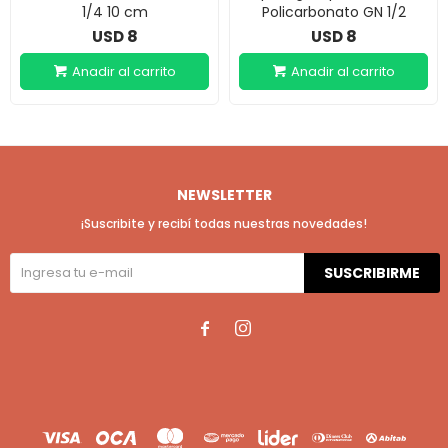
1/4 10 cm
Policarbonato GN 1/2
8
8
USD
USD
NEWSLETTER
¡Suscribite y recibí todas nuestras novedades!
SUSCRIBIRME

