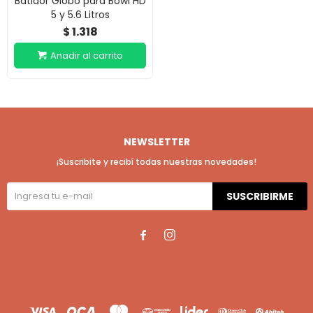
Batidor Globo para Bowl HD
5 y 5.6 Litros
1.318
$
NEWSLETTER
¡Suscribite y recibí todas nuestras novedades!
SUSCRIBIRME

