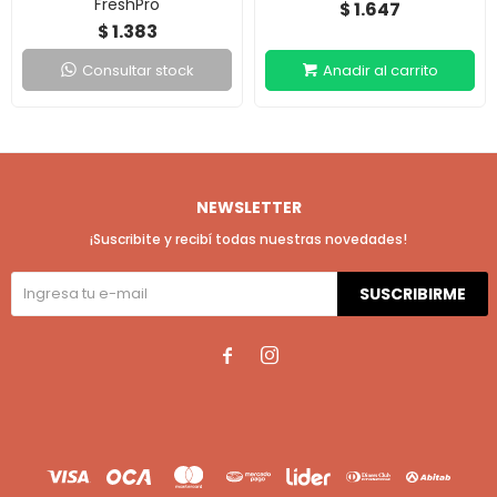
FreshPro
1.647
$
1.383
$
Consultar stock
NEWSLETTER
¡Suscribite y recibí todas nuestras novedades!
SUSCRIBIRME

