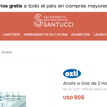
CAFETERÍA
HERRAMIENTAS DE COCINA
EXHIBICIÓN
LAVADO
Anafes
Anafe a Gas de 2 Ho
SC-OZT-7865.N1.40603.3
908
USD