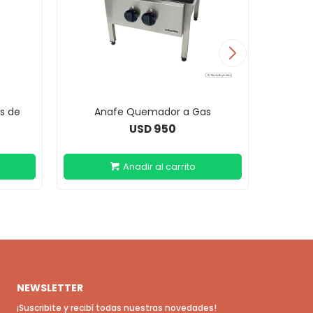
os de
Anafe Quemador a Gas
Anafe So
950
USD
NEWSLETTER
¡Suscribite y recibí todas nuestras novedades!