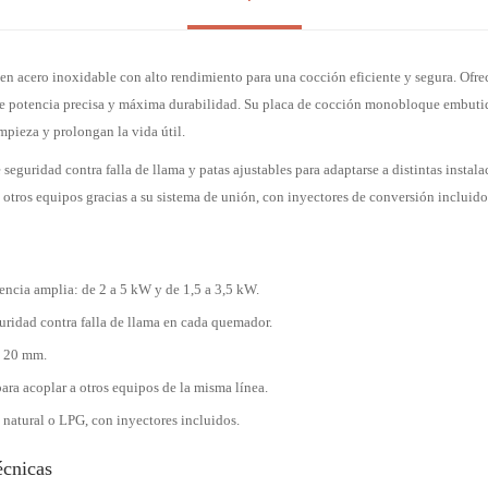
n acero inoxidable con alto rendimiento para una cocción eficiente y segura. Ofr
e potencia precisa y máxima durabilidad. Su placa de cocción monobloque embutid
limpieza y prolongan la vida útil.
 seguridad contra falla de llama y patas ajustables para adaptarse a distintas instal
 otros equipos gracias a su sistema de unión, con inyectores de conversión incluido
ncia amplia: de 2 a 5 kW y de 1,5 a 3,5 kW.
uridad contra falla de llama en cada quemador.
e 20 mm.
ara acoplar a otros equipos de la misma línea.
 natural o LPG, con inyectores incluidos.
écnicas