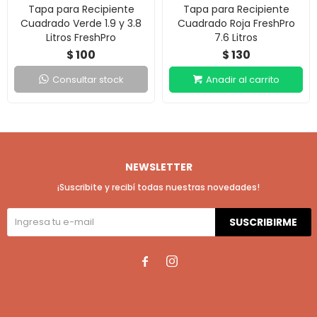
Tapa para Recipiente
Tapa para Recipiente
Cuadrado Verde 1.9 y 3.8
Cuadrado Roja FreshPro
Litros FreshPro
7.6 Litros
100
130
$
$
Consultar stock
NEWSLETTER
¡Suscribite y recibí todas nuestras novedades!
SUSCRIBIRME

