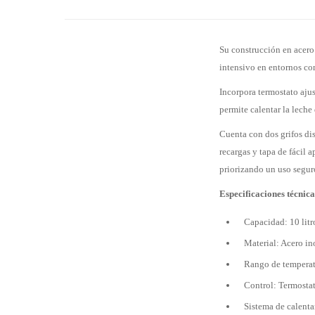
Su construcción en acero 
intensivo en entornos co
Incorpora termostato aju
permite calentar la lech
Cuenta con dos grifos dis
recargas y tapa de fácil 
priorizando un uso segu
Especificaciones técnica
Capacidad: 10 litr
Material: Acero i
Rango de temperat
Control: Termostat
Sistema de calent