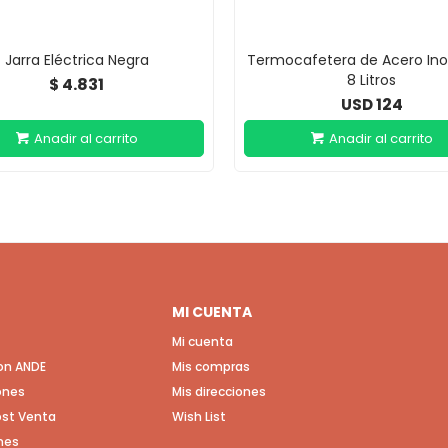
Jarra Eléctrica Negra
Termocafetera de Acero Ino
8 Litros
4.831
$
124
USD
MI CUENTA
Mi cuenta
con ANDE
Mis compras
ones
Mis direcciones
Post Venta
Wish List
nes