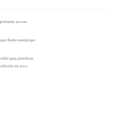
soportando un uso
anque (baño maría) que
sible para planificar
ullición en seco,