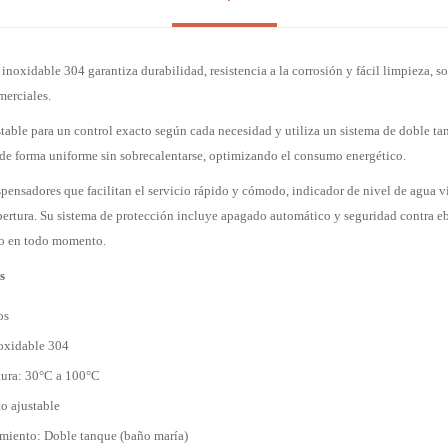
inoxidable 304 garantiza durabilidad, resistencia a la corrosión y fácil limpieza, 
merciales.
stable para un control exacto según cada necesidad y utiliza un sistema de doble t
e de forma uniforme sin sobrecalentarse, optimizando el consumo energético.
pensadores que facilitan el servicio rápido y cómodo, indicador de nivel de agua vi
apertura. Su sistema de protección incluye apagado automático y seguridad contra eb
ro en todo momento.
s
os
noxidable 304
ura: 30°C a 100°C
o ajustable
amiento: Doble tanque (baño maría)