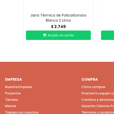
Jarra Térmica de Policarbonato
Blanca 2 Litros
2.749
$
EMPRESA
COMPRA
Nuestra Empresa
Cómo comprar
Proyectos
Financia tu equipo 
Tiendas
Cambios y devoluci
Marcas
Garantía | Servicio 
Trabaja con nosotros
Términos y condicio