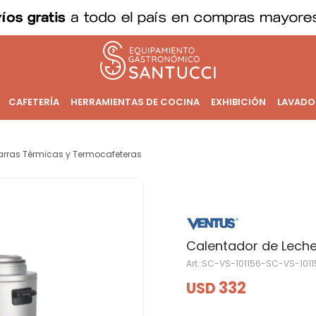
CAFETERÍA
HERRAMIENTAS DE COCINA
EXHIBICIÓN
LAVADO
arras Térmicas y Termocafeteras
Calentador de Leche 
SC-VS-101156-SC-VS-1011
332
USD