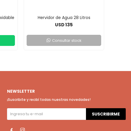
xidable
Hervidor de Agua 28 Litros
Termo S
135
USD
Consultar stock
NEWSLETTER
¡Suscribite y recibí todas nuestras novedades!
SUSCRIBIRME

